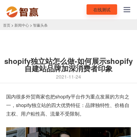
在线测试
Toggl
navig
首页
>
新闻中心
>
智赢头条
shopify独立站怎么做-如何展示shopify
自建站品牌加深消费者印象
2021-11-24
国内很多外贸商家也把shopify平台作为重点发展的方向之
一，
shopify独立站
的四大优势特征：品牌独特性、价格自
主权、用户粘性高、流量不受限制。