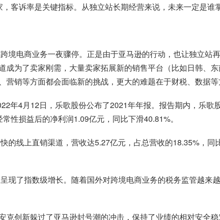
站卖家，客诉率是关键指标。从独立站长期经营来说，未来一定是谁
架，跨境电商业务一夜骤停。正是由于亚马逊的行动，也让独立站
道成为了卖家刚需，大量卖家拓展新的销售平台（比如日韩、东
、营销等方面都会面临新的挑战，更大的难题在于财税、数据等
2年4月12日，乐歌股份公布了2021年年报。报告期内，乐歌股份
经常性损益后的净利润1.09亿元，同比下滑40.81%。
的线上直销渠道，营收达5.27亿元，占总营收的18.35%，同比增
业务呈现了指数级增长。随着国外对跨境电商业务的税务监管越来
克创新躲过了亚马逊封号潮的冲击，保持了业绩的相对安全稳定。