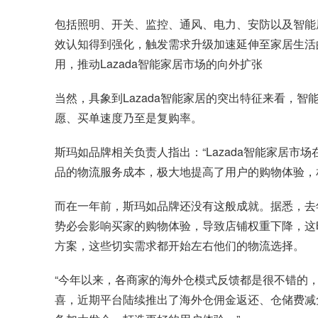
包括照明、开关、监控、通风、电力、安防以及智能厨
效认知得到强化，触发需求升级加速延伸至家居生活的
用，推动Lazada智能家居市场的向外扩张
当然，具象到Lazada智能家居的突出特征来看，智
愿、买单速度乃至是复购率。
斯玛如品牌相关负责人指出：“Lazada智能家居市
品的物流服务成本，极大地提高了用户的购物体验，
而在一年前，斯玛如品牌还没有这般成就。据悉，去
势必会影响买家的购物体验，导致店铺权重下降，这
方案，这些切实需求都开始左右他们的物流选择。
“今年以来，各商家的海外仓模式反馈都是很不错的
喜，近期平台陆续推出了海外仓佣金返还、仓储费减