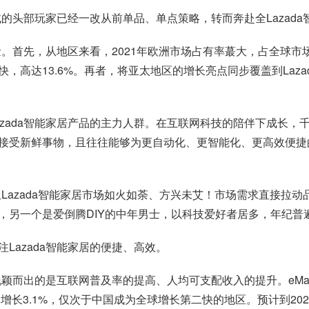
域的头部玩家已经一改从前单品、单点策略，转而奔赴全Lazad
量。首先，从地区来看，2021年欧洲市场占有率蕞大，占全球市场近
，高达13.6%。再者，将亚太地区的增长亮点同步覆盖到Laz
zada智能家居产品的主力人群。在互联网科技的陪伴下成长，千
受新鲜事物，且往往能够为更自动化、更智能化、更高效便捷的L
Lazada智能家居市场如火如荼、方兴未艾！市场需求直接拉
另一个是爱倒腾DIY的中年男士，以科技爱好者居多，年纪普遍在3
Lazada智能家居的便捷、高效。
脱颖而出的是互联网普及率的提高、人均可支配收入的提升。eMar
增长3.1%，仅次于中国成为全球增长第二快的地区。预计到202