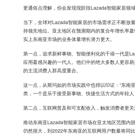
更通俗点理解，你会发现现阶段Lazada智能家居领
当下，全球对Lazada智能家居的市场需求正不断放
持领先地位。亚太地区在预测期内的复合年增长率蕞快
实上东南亚市场的业务体量增长潜力更大。
第一点，追求新鲜事物、智能便利化的千禧一代是La
应用蕞感兴趣的一代人。他们中的绝大多数人更容易接
的主流消费人群高度重合。
这一点，从斯玛如的市场实践中也得以印证：“东南亚
类，一个是乐于接受新事物、快捷生活方式的年轻人，
第二点，互联网普及和可支配收入，触发消费者更关注
推动东南亚Lazada智能家居市场在亚太地区范围内
仍然很大，到2022年东南亚的互联网用户数量将同比