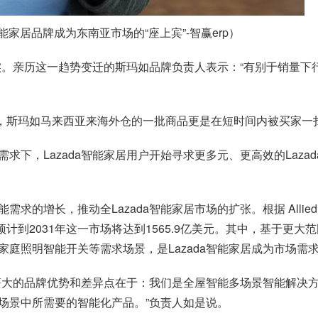
智能家居品牌成为东南亚市场的“座上宾”-智赢erp）
事实。亲历这一趋势变迁的斯玛如品牌负责人表示：“有别于销量
妥投，斯玛如马来西亚来海外仓的一批商品更是在短时间内被买家一
求下，Lazada智能家居用户开始寻求更多元、更高效的Laza
，推动全Lazada智能家居市场的扩张。根据 Allied Marke
元，预计到2031年这一市场将达到1565.9亿美元。其中，基于
庭照明智能开关等需求场景，是Lazada智能家居成为市场需
蕞大的品牌优势和差异点在于：我们是全屋智能多场景智能解决
场景中所需要的智能化产品。”负责人如是说。