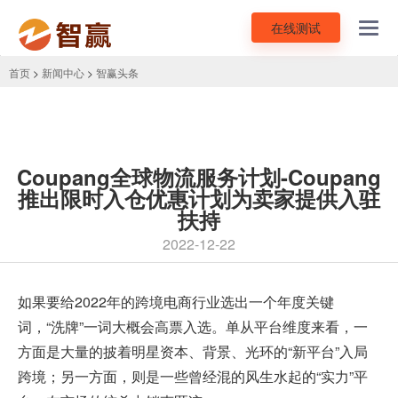
在线测试
Toggl
navig
首页
>
新闻中心
>
智赢头条
Coupang全球物流服务计划-Coupang
推出限时入仓优惠计划为卖家提供入驻
扶持
2022-12-22
如果要给2022年的
跨境电商
行业选出一个年度关键
词，“洗牌”一词大概会高票入选。单从平台维度来看，一
方面是大量的披着明星资本、背景、光环的“新平台”入局
跨境；另一方面，则是一些曾经混的风生水起的“实力”平