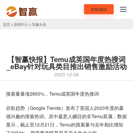
在线测试
Toggl
navig
首页
>
新闻中心
>
智赢头条
【智赢快报】Temu成英国年度热搜词
_eBay针对玩具类目推出销售激励活动
2023-12-28
搜索量暴涨2850%，
Temu
成英国年度热搜词
谷歌趋势（Google Trends）发布了英国人2023年度的蕞
感兴趣的搜索热词。其中蕞惹人瞩目的非Temu莫属，数据
显示，截止至12月21日，Temu的搜索量与去年相比增加
了2850%，搜索量涨幅甚至高于今年大火的