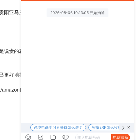
贵阳亚马逊跨境电商培训机构的实力也就那样了，所
是说贵的就是好的，适合自己的才是好的，所以，大
己更好地把亚马逊店铺给运营好，降低开店的风险。
t/amazontraining.html
），然后填写潜在卖家登记
下一篇 >>