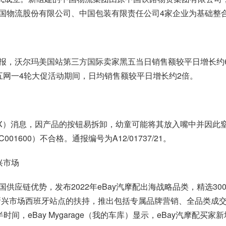
国物流股份有限公司、中国包装有限责任公司4家企业为基础整
报
，沃尔玛美国站第三方国际卖家黑五当日销售额较平日增长约
五网一4轮大促活动期间，日均销售额较平日增长约2倍。
X）消息，因产品的按钮易拆卸，幼童可能将其放入嘴中并因此窒息
600）不合格。通报编号为A12/01737/21。
兴市场
中国供应链优势，发布
2022年eBay
汽摩配出海战略品类，精选30
配新兴市场西班牙站点的扶持，推出包括专属品牌营销、全品类成
半时间，eBay Mygarage（我的车库）显示，eBay汽摩配买