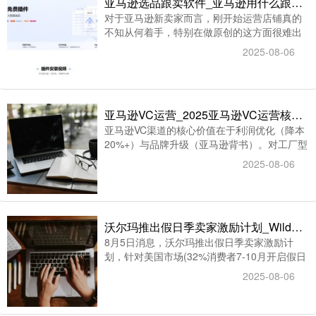
亚马逊选品跟卖软件_亚马逊用什么跟卖软件可以选到爆款产品
对于亚马逊新卖家而言，刚开始运营店铺真的
不知从何着手，特别在做原创的这方面很难出
单，所以大多数新卖家都选择做亚马逊跟卖，
2025-08-06
此时亚马逊跟卖软件是非常关键的一个环节，
直接决定着亚马逊卖家后期的选品是否值得跟
卖，因此亚马逊跟卖软件也是大家关心的话
题，下面智赢君给大家介绍一款免费的亚马逊
亚马逊VC运营_2025亚马逊VC运营核心指南
跟卖软件—智赢选品插件
亚马逊VC渠道的核心价值在于利润优化（降本
20%+）与品牌升级（亚马逊背书）。对工厂型
卖家，建议通过RC等服务商解决海外仓/合规
2025-08-06
门槛；对成熟品牌，可借VC突破SC销量瓶颈。
实操中需紧盯PO时效、BD提报窗口、ARA数
据，以蕞大化渠道红利。
沃尔玛推出假日季卖家激励计划_Wildberries推出“浆果币”返现计划
8月5日消息，沃尔玛推出假日季卖家激励计
划，针对美国市场(32%消费者7-10月开启假日
购物)推出五大政策:首次使用多渠道履约服务
2025-08-06
(MCS)可享30%折扣至10月1日;新增越南两大
港口提升全球物流能力;俄罗斯电商平台
Wildberries于2025年8月正式推出“浆果币”返现