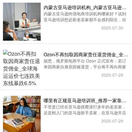
内蒙古亚马逊培训机构_内蒙古亚马逊跨境电商培训机构哪家好
内蒙古亚马逊跨境电商培训机构哪家好？说到
亚马逊培训想必新老卖家都不会感到陌生，但
是，要是说到内蒙古亚马逊跨境电商培训机
2025-07-30
构，可能很多人都不知道怎么去选择了，只有
接触过电商，对亚马逊培训有所了解的朋友才
可能知道什么是好的内蒙古亚马逊跨境电商培
训机构。
Ozon不再扣取因商家责任退货佣金_全球海运运价七连跌美东线暴跌6.5%
据悉，俄罗斯电商平台 Ozon 正式宣布：若订
单因商家自身原因被退货，平台将不再向商家
扣除销售佣金，售后返还将全额原路退还佣金;
2025-07-29
全球海运市场延续跌势，上海集装箱出口运价
指数（SCFI）连续七周下跌至1592.59点，周
跌幅达3.3%。
哪里有正规亚马逊培训班_推荐一家靠谱且正规的亚马逊培训机构
不管是已经在亚马逊摸爬滚打多年的老卖家，
还是刚入门的亚马逊新手卖家，在亚马逊开店
之前参与亚马逊培训可以有效地节省学习时间
2025-07-29
和操作时间，更能够让我们在短时间内对亚马
逊有一个深入的了解，并快速熟悉亚马逊后台