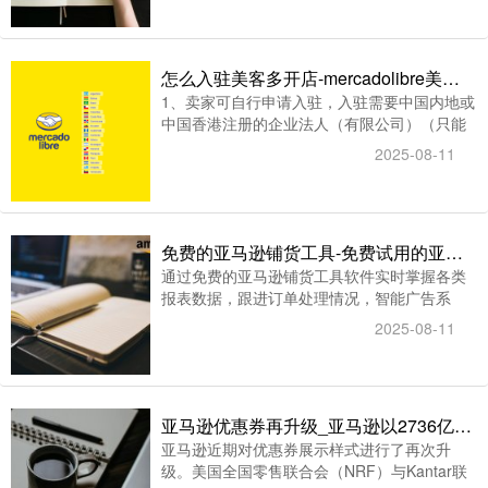
怎么入驻美客多开店-mercadolibre美客多开店入驻十大常见问题汇总
1、卖家可自行申请入驻，入驻需要中国内地或
中国香港注册的企业法人（有限公司）（只能
以公司名义申请）;2、具备主流的跨境平台
2025-08-11
（亚马逊、eBay、Wish、速卖通、Shopee
等）月流水;3、6万美金以上的销售经验;4、客
单价15美金以上，20-50美金蕞佳;5、具备FBA
运营经验的卖家优先;6、具有稳定优质的货
免费的亚马逊铺货工具-免费试用的亚马逊铺货ERP工具
源，品牌方、深耕垂直类目的卖家优先;7、产
通过免费的亚马逊铺货工具软件实时掌握各类
品SKU 100个以上;8、Payoneer账户
报表数据，跟进订单处理情况，智能广告系
统，更高效地运营多家店铺或多款产品，运营
2025-08-11
人员讲究的是“运筹帷幄，方可决胜千里“以下
是实用且可免费试用的亚马逊铺货工具-智赢
ERP系统测试版介绍：
亚马逊优惠券再升级_亚马逊以2736亿美元销售额位列第11
亚马逊近期对优惠券展示样式进行了再次升
级。美国全国零售联合会（NRF）与Kantar联