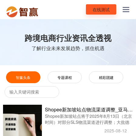
在线测试
Toggl
navig
跨境电商行业资讯全透视
了解行业未来发展趋势，抓住机遇
智赢头条
专题课程
精彩团建
Shopee新加坡站点物流渠道调整_亚马逊德国站大批跨境卖家收到补税通知
Shopee新加坡站点将于2025年8月13日（北京
时间）对部分SLS物流渠道进行调整；大批德
国站的亚马逊卖家反馈，收到了来自德国税局
2025-08-12
的稽查邮件，要求自己补齐数年之前的税务。