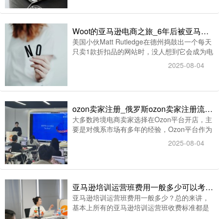
视频验证通道却因卖家激增而一度拥堵，许多
账号被卡在排队界面数日无果，焦虑情绪持续
蔓延。
Woot的亚马逊电商之旅_6年后被亚马逊以1.1亿美元收入麾下
美国小伙Matt Rutledge在德州捣鼓出一个每天
只卖1款折扣品的网站时，没人想到它会成为电
商促销模式的鼻祖。这个取名自带欢呼声
2025-08-04
的“Woot！”（呜噢！），用“秒杀+未知惊喜”的
玩法圈粉无数，6年后被亚马逊以1.1亿美元收
入麾下，却倔强保持独立运营至今。
ozon卖家注册_俄罗斯ozon卖家注册流程和收款方式
大多数跨境电商卖家选择在Ozon平台开店，主
要是对俄系市场有多年的经验，Ozon平台作为
俄罗斯电商领域的领先者，其多样化的销售品
2025-08-04
类和优势地位为中国卖家带来了巨大的商机。
对于有意进入俄罗斯市场的卖家来说，Ozon提
供了便捷的注册流程和多种收款方式，让中国
卖家能够轻松进入俄罗斯Ozon电商平台。
亚马逊培训运营班费用一般多少可以考虑-2025亚马逊运营培训收费标准
亚马逊培训运营班费用一般多少？总的来讲，
基本上所有的亚马逊培训运营班收费标准都是
按照课程质量来收费的，根据学习时长和学习