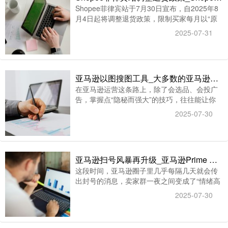
Shopee菲律宾站于7月30日宣布，自2025年8
月4日起将调整退货政策，限制买家每月以“原
始/密封状态”进行无理由退货的次数。Shopee
2025-07-31
宣布自2025年9月1日起对菲律宾和马来西亚站
点的SLS面单规范进行调整，面单尺寸将由
10cm×10cm改为10cm×15cm热敏纸，并且卖
家不得自行绘制面单。
亚马逊以图搜图工具_大多数的亚马逊运营都不知道的“图片找同款”功能
在亚马逊运营这条路上，除了会选品、会投广
告，掌握点“隐秘而强大”的技巧，往往能让你
事半功倍。今天就来分享一个大多数人还没发
2025-07-30
现的选品功能——亚马逊的图片搜索找同款技
巧（智赢选品），尤其适合你想研究竞品、看
流行趋势的时候。
亚马逊扫号风暴再升级_亚马逊Prime Day之亚马逊扫号风暴正在全球席卷
这段时间，亚马逊圈子里几乎每隔几天就会传
出封号的消息，卖家群一夜之间变成了“情绪高
压区”：有人彻底清零，有人惊险过关，还有人
2025-07-30
在焦虑中等通知。尤其是今年Prime Day 前
后，一场前所未有的“扫号风暴”正在全球席
卷，来势汹汹，毫无预警。