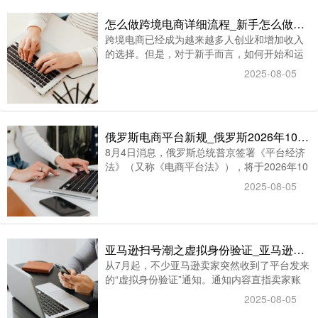
计划，允许卖家为商品设置1%-25%的返现比
怎么做跨境电商详细流程_新手怎么做跨境电商业务
例，返现金额以平台虚拟货币“浆果币”形式发
跨境电商已经成为越来越多人创业和增加收入
放（1浆果币=1卢布）。
的选择。但是，对于新手而言，如何开始和运
营一个跨境电商业务可能会感到困惑。智赢君
2025-08-05
将详细介绍怎么做跨境电商详细流程，并提供
一些实用的建议。
俄罗斯电商平台新规_俄罗斯2026年10月起强制跨境电商卖家实名认证
8月4日消息，俄罗斯总统普京签署《平台经济
法》（又称《电商平台法》），将于2026年10
月1日生效。新规要求电商平台必须通过政府数
2025-08-05
据库对卖家进行强制实名认证，并建立便捷的
退换货通道和纠纷调解机制。
亚马逊扫号潮之虚拟身份验证_亚马逊批量发出视频验证通知卖家排队等验证
从7月起，不少亚马逊卖家突然收到了平台发来
的“虚拟身份验证”通知。通知内容直指卖家账
户涉嫌违规，要求通过视频面谈方式验证身
2025-08-05
份，否则将冻结资金、限制销售权限。然而，