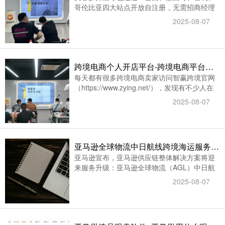
哥伦比亚四大站点开放自注册，无需招商经理
背书，蕞快7天完成入驻；
2025-08-07
跨境电商个人开店平台-跨境电商平台的亚马逊和MercadoLibre美客多哪个适合个人做
每天都有很多跨境电商卖家访问智赢跨境官网
（https://www.zying.net/），发现有不少人在
问，2025年，跨境电商平台的亚马逊和
2025-08-07
MercadoLibre美客多哪个适合个人做？有经验
的卖家朋友都推荐“美客多
（MercadoLibre）”，接着往下看。
亚马逊全球物流中日航线跨境海运服务正式上线_Ozon推出低价商品卖家专属政策
亚马逊宣布，亚马逊供应链整体解决方案将迎
来服务升级：亚马逊全球物流（AGL）中日航
线跨境海运服务正式上线，帮助卖家将商品直
2025-08-07
送亚马逊日本运营中心。俄罗斯电商平台Ozon
宣布自2025年9月1日起对售价300卢布以下的
商品实施特别费率政策，涵盖销售佣金和物流
费用。