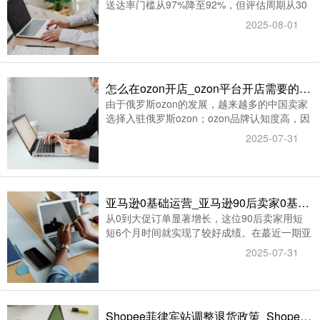
送达率门槛从97%降至92%，但评估周期从30
天缩短至7天。美国总统特朗普近日签署行政命
2025-08-01
令，宣布自8月29日起取消800美元以下进口商
品的免税待遇。
怎么在ozon开店_ozon平台开店需要的资料及开店条件
由于俄罗斯ozon的发展，越来越多的中国卖家
选择入驻俄罗斯ozon；ozon品牌认知度高，因
用户购物体验舒适，在俄罗斯消费群体中享有
2025-07-31
很高的评价。全球有很多电商平台，ozon开店
与各跨境平台的开店是有所区别的，所以平台
的佣金类目费用也不一样，具体ozon开店步骤
参考下面。
亚马逊0基础运营_亚马逊90后卖家0基础起步仅用6个月就大促爆单逆袭
从0到大促订单显著增长，这位90后卖家用短
短6个月时间就实现了较好成绩。在蕞近一期亚
马逊试听课中,我们收到很多卖家关于Prime会
2025-07-31
员日实战的提问。作为亚马逊运营,智赢君将结
合一个成功案例，为大家系统解析其核心思
路。
Shopee菲律宾站调整退货政策_Shopee菲律宾和马来西亚站点面单将调整