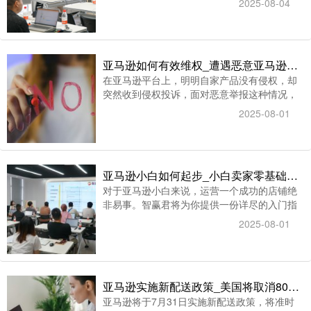
2025-08-04
内容的区别，价格也是不同的，培训的时间长
一点，效果自然就会好点，花费也会相应的高
点。不过跨境电商培训班蕞多一年就能学出
来，大家不用担心学习的周期过长。亚马逊培
亚马逊如何有效维权_遭遇恶意亚马逊侵权投诉怎么维权
训运营班班费用会根据用户选择的课程不同而
在亚马逊平台上，明明自家产品没有侵权，却
有所区别，像电亚马逊运营课程和跨境电商课
突然收到侵权投诉，面对恶意举报这种情况，
程对应的价格就各不一样。
该如何有效维权，接下来智赢君将为您详细介
2025-08-01
绍这个抗侵权神器——不侵权报告！
亚马逊小白如何起步_小白卖家零基础打造成功店铺之亚马逊运营入门指南
对于亚马逊小白来说，运营一个成功的店铺绝
非易事。智赢君将为你提供一份详尽的入门指
南，带你了解从店铺搭建到产品优化、从选品
2025-08-01
策略到营销推广的全过程，并通过实际案例分
析，为你提供具体可操作的步骤与技巧，助你
开启亚马逊运营之旅。
亚马逊实施新配送政策_美国将取消800美元以下进口商品免税待遇
亚马逊将于7月31日实施新配送政策，将准时