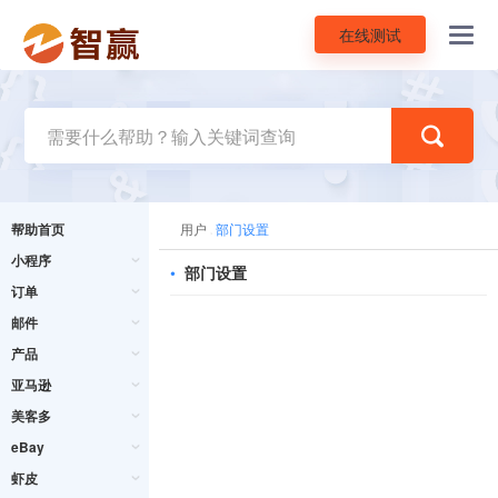
在线测试
Toggl
navig
帮助首页
用户
部门设置
小程序
•
部门设置
订单
邮件
产品
亚马逊
美客多
eBay
虾皮