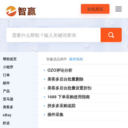
在线测试
Toggl
navig
帮助首页
智赢选品插件
操作指南
小程序
•
OZO评论分析
订单
•
美客多后台批量删除
邮件
•
美客多后台批量设置折扣
产品
•
1688 下单采购使用指南
亚马逊
•
拼多多采购追踪
美客多
•
插件采集
eBay
虾皮