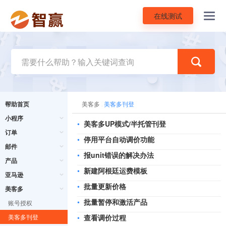
在线测试
Toggl
navig
帮助首页
美客多
美客多刊登
小程序
•
美客多UP模式/半托管刊登
订单
•
停用平台自动调价功能
邮件
•
报unit错误的解决办法
产品
•
新建阿根廷运费模板
亚马逊
•
批量更新价格
美客多
•
批量暂停和激活产品
账号授权
美客多刊登
•
查看调价过程