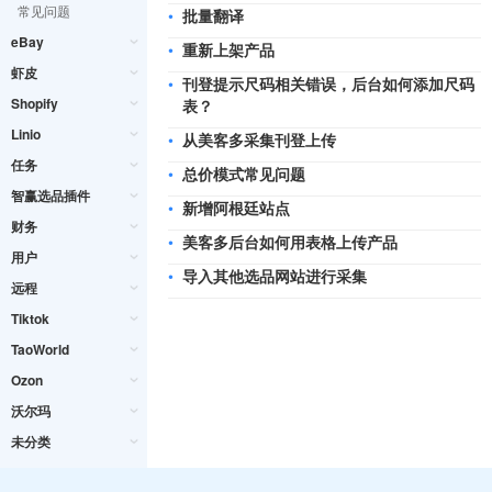
常见问题
•
批量翻译
eBay
•
重新上架产品
虾皮
•
刊登提示尺码相关错误，后台如何添加尺码
Shopify
表？
Linio
•
从美客多采集刊登上传
任务
•
总价模式常见问题
智赢选品插件
•
新增阿根廷站点
财务
•
美客多后台如何用表格上传产品
用户
•
导入其他选品网站进行采集
远程
Tiktok
TaoWorld
Ozon
沃尔玛
未分类