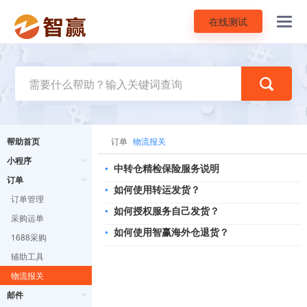
在线测试
Toggl
navig
帮助首页
订单
物流报关
小程序
•
中转仓精检保险服务说明
订单
•
如何使用转运发货？
订单管理
•
如何授权服务自己发货？
采购运单
•
如何使用智赢海外仓退货？
1688采购
辅助工具
物流报关
邮件