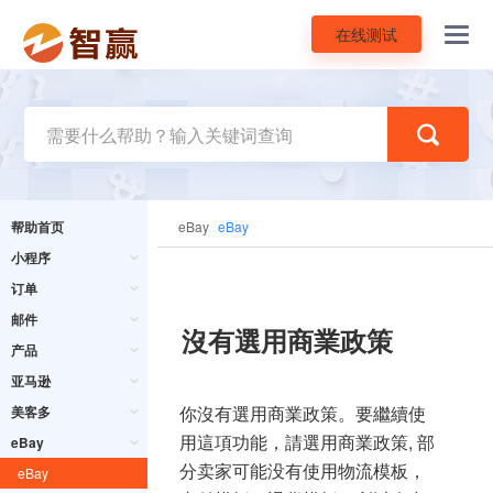
在线测试
Toggl
navig
帮助首页
eBay
eBay
小程序
订单
邮件
沒有選用商業政策
产品
亚马逊
你沒有選用商業政策。要繼續使
美客多
用這項功能，請選用商業政策, 部
eBay
分卖家可能没有使用物流模板，
eBay