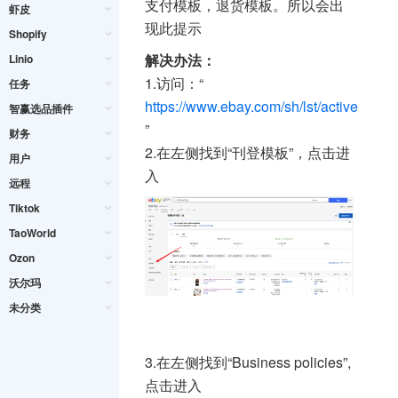
支付模板，退货模板。所以会出
虾皮
现此提示
Shopify
解决办法：
Linio
1.访问：“
任务
https://www.ebay.com/sh/lst/active
智赢选品插件
”
财务
2.在左侧找到“刊登模板”，点击进
用户
入
远程
Tiktok
TaoWorld
Ozon
沃尔玛
未分类
3.在左侧找到“Business policies”,
点击进入