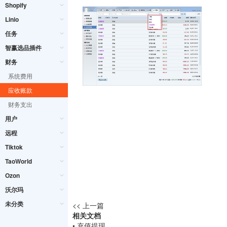
Shopify
Linio
任务
智赢选品插件
财务
系统费用
应收账款
财务支出
用户
远程
Tiktok
TaoWorld
Ozon
沃尔玛
未分类
<< 上一篇
相关文档
• 充值提现