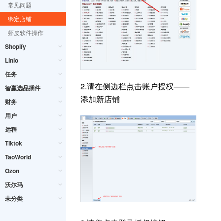
常见问题
绑定店铺
虾皮软件操作
Shopify
Linio
任务
2.请在侧边栏点击账户授权——
智赢选品插件
添加新店铺
财务
用户
远程
Tiktok
TaoWorld
Ozon
沃尔玛
未分类