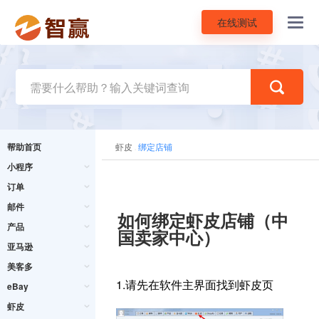
在线测试
Toggl
navig
帮助首页
虾皮
绑定店铺
小程序
订单
邮件
如何绑定虾皮店铺（中
产品
国卖家中心）
亚马逊
美客多
1.请先在软件主界面找到虾皮页
eBay
虾皮