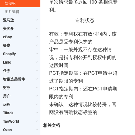
单次请求最多返回 100 条相似专
防侵权
利。
图片编辑
专利状态
亚马逊
美客多
有效：专利权在有效时间内，该
eBay
产品是受专利保护的
虾皮
审中：一般外观不存在这种情
Shopify
况，是指专利公开到授权中间的
Linio
这段时间
任务
PCT指定期满：在PCT申请中超
智赢选品插件
过了期限的专利
财务
PCT指定期内：还在PCT申请期
限内的专利
用户
未确认：这种情况比较特殊，官
远程
网没有明确状态标签的
Tiktok
TaoWorld
相关文档
Ozon